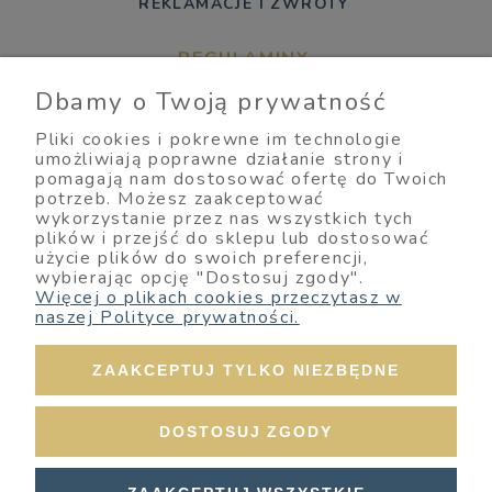
REKLAMACJE I ZWROTY
REGULAMINY
Dbamy o Twoją prywatność
REGULAMIN SKLEPU
Pliki cookies i pokrewne im technologie
POLITYKA PRYWATNOŚCI
umożliwiają poprawne działanie strony i
pomagają nam dostosować ofertę do Twoich
potrzeb. Możesz zaakceptować
INFORMACJE O SKLEPIE
wykorzystanie przez nas wszystkich tych
plików i przejść do sklepu lub dostosować
użycie plików do swoich preferencji,
KONTAKT
wybierając opcję "Dostosuj zgody".
Więcej o plikach cookies przeczytasz w
naszej Polityce prywatności.
ZAAKCEPTUJ TYLKO NIEZBĘDNE
DOSTOSUJ ZGODY